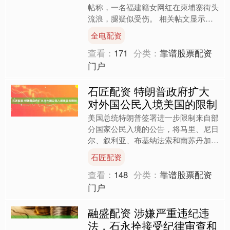
帖称，一名福建籍女网红在柬埔寨街头
流浪，腿疑似受伤。 相关帖文显示，
去年12月26日，一名中国籍女子在柬
全电配资
埔寨西港一家酒店附近....
查看：
171
分类：
靠谱股票配资
门户
石匠配资 特朗普政府扩大
对外国公民入境美国的限制
美国总统特朗普签署进一步限制来自部
分国家公民入境的公告，将马里、尼日
尔、叙利亚、布基纳法索和南苏丹加入
此前名单。 美国还对持有巴勒斯坦权
石匠配资
力机构签发旅行证件的人员....
查看：
148
分类：
靠谱股票配资
门户
融盛配资 涉嫌严重违纪违
法，石永拴接受纪律审查和