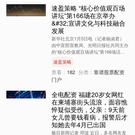
速盈策略 “核心价值观百场
讲坛”第166场在京举办
&#32;宣讲文化与科技融合
发展
新华社北京1月5日电（记者杨淑君）
由中宣部宣教局、光明日报社共同主办
的“核心价值观百场讲坛”第166场活动1
月5日在北京举行。此次活动以“坚持以
速盈策略
社会主义核心价值....
查看：
182
分类：
靠谱股票配资
门户
全电配资 福建20岁女网红
在柬埔寨街头流浪，面容憔
悴疑似受伤，父亲：9天前
女儿曾要钱看病，报警后才
知她去年4月已出国
极目新闻记者 邓波 近日，多名网友发