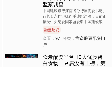
监察调查
中国建设银行河南省分行原党委书记、
行长石永拴涉嫌严重违纪违法，目前正
接受中央纪委国家监委驻中国建设银行
纪检监察组纪律审查和山东省聊城市监
融盛配资
察委员会监察调查。 来源....
查看：
97
分类：
靠谱股票配资门
户
众豪配资平台 10大优质蛋
白食物：豆腐没有上榜，第
一也不是牛奶！很多人一直
补错了！
导语：10大优质蛋白食物：豆腐没有
上榜，第一也不是牛奶！很多人一直补
错了！ 蛋白质是人体必需的营养元素
当中最为关键的一个，同时也是人体细
众豪配资平台
胞和组织的重要组成部分，....
查看：
154
分类：
靠谱股票配资