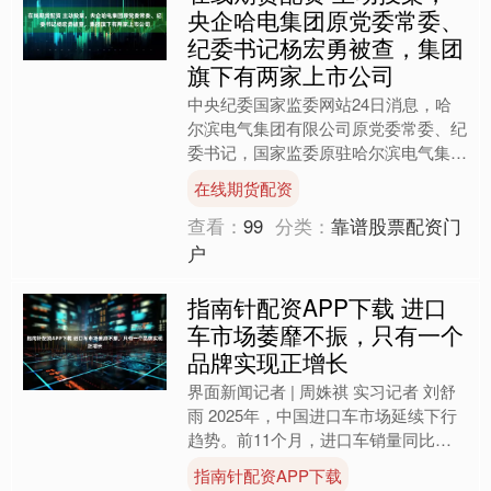
央企哈电集团原党委常委、
纪委书记杨宏勇被查，集团
旗下有两家上市公司
中央纪委国家监委网站24日消息，哈
尔滨电气集团有限公司原党委常委、纪
委书记，国家监委原驻哈尔滨电气集团
有限公司监察专员杨宏勇涉嫌严重违纪
在线期货配资
违法，主动投案，目前正接....
查看：
99
分类：
靠谱股票配资门
户
指南针配资APP下载 进口
车市场萎靡不振，只有一个
品牌实现正增长
界面新闻记者 | 周姝祺 实习记者 刘舒
雨 2025年，中国进口车市场延续下行
趋势。前11个月，进口车销量同比下
降接近三成，市场规模已不足十年前高
指南针配资APP下载
点的一半。对多....