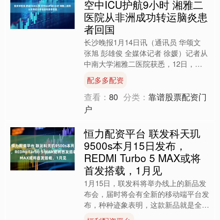
空中ICU护航9小时 湘雅二
医院从非洲成功转运脑炎患
者回国
长沙晚报1月14日讯（通讯员 华颂文
张旭 彭雄俊 全媒体记者 徐媛）记者从
中南大学湘雅二医院获悉，12日，该
院航空医疗救护团队联合海南经纬航空
配多多配资
医疗急救服务有限....
查看：
80
分类：
靠谱股票配资门
户
恒力配资平台 联发科天玑
9500s本月15日发布，
REDMI Turbo 5 MAX或将
首发搭载，1月见
1月15日，联发科将举办线上的新品发
布会，届时将会有全新的移动端平台发
布，种种迹象表明，这款新品就是全新
的天玑9500s。 并且这个时候，