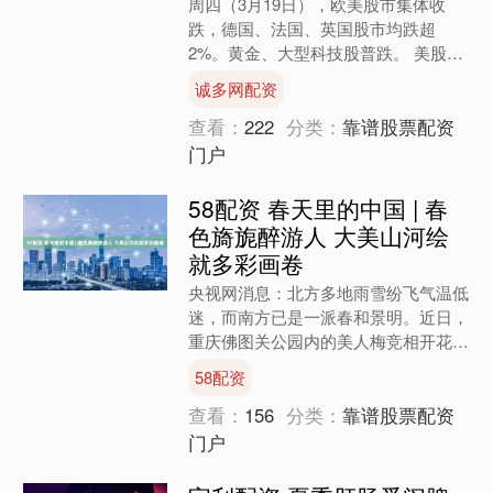
周四（3月19日），欧美股市集体收
跌，德国、法国、英国股市均跌超
2%。黄金、大型科技股普跌。 美股三
大指数连两日收低，但跌幅较盘中明显
诚多网配资
收窄。截至收盘，道指跌0.....
查看：
222
分类：
靠谱股票配资
门户
58配资 春天里的中国 | 春
色旖旎醉游人 大美山河绘
就多彩画卷
央视网消息：北方多地雨雪纷飞气温低
迷，而南方已是一派春和景明。近日，
重庆佛图关公园内的美人梅竞相开花，
春日限定景观开往春天的列车再度走红
58配资
网络，不少人专门来此打卡....
查看：
156
分类：
靠谱股票配资
门户