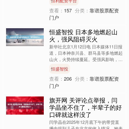
恒利配资平台
REDMI也官宣了将在....
查看：
157
分类：
靠谱股票配资
门户
恒盛智投 日本多地燃起山
火，强风阻碍灭火
新华社北京1月12日电 日本媒体11日报
道，日本神奈川县、群马县等多地燃起
山火，火势持续蔓延。受强风影响，灭
火行动受阻，火情尚未得到控制。 其
恒盛智投
中一起山火发生在神....
查看：
206
分类：
靠谱股票配资
门户
旗开网 关评论点举报，闫
学晶坐不住了，半辈子的好
口碑就这样没了
闫学晶在2025年12月底下午的带货直
播中提到儿子在北京的收入情况。她表