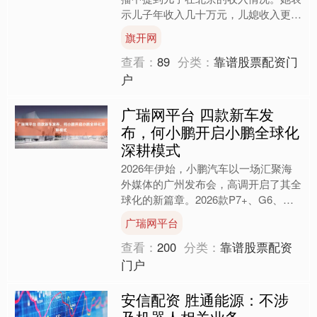
示儿子年收入几十万元，儿媳收入更
低，而家庭在北京的年开支需要上百万
旗开网
元才能维持。她还谈到儿....
查看：
89
分类：
靠谱股票配资门
户
广瑞网平台 四款新车发
布，何小鹏开启小鹏全球化
深耕模式
2026年伊始，小鹏汽车以一场汇聚海
外媒体的广州发布会，高调开启了其全
球化的新篇章。2026款P7+、G6、
G7、G9四款新车同步上市，涵盖纯电
广瑞网平台
与超级增程双动力....
查看：
200
分类：
靠谱股票配资
门户
安信配资 胜通能源：不涉
及机器人相关业务