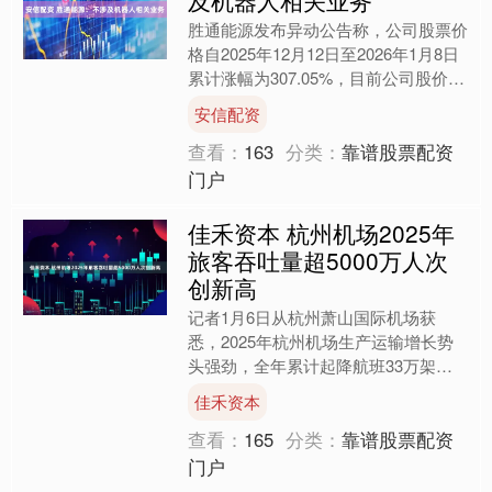
胜通能源发布异动公告称，公司股票价
格自2025年12月12日至2026年1月8日
累计涨幅为307.05%，目前公司股价已
严重偏离上市公司基本面，未来存在快
安信配资
速下跌....
查看：
163
分类：
靠谱股票配资
门户
佳禾资本 杭州机场2025年
旅客吞吐量超5000万人次
创新高
记者1月6日从杭州萧山国际机场获
悉，2025年杭州机场生产运输增长势
头强劲，全年累计起降航班33万架
次、运送旅客5046万人次、保障货邮
佳禾资本
79万吨，同比分别增长2....
查看：
165
分类：
靠谱股票配资
门户