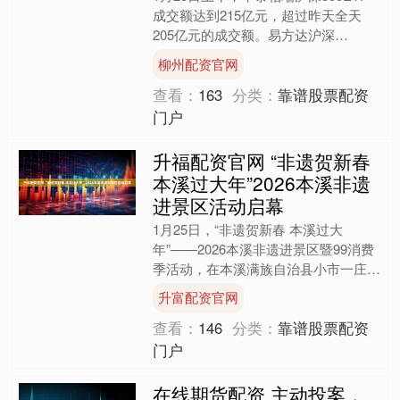
成交额达到215亿元，超过昨天全天
205亿元的成交额。易方达沪深
300ETF成交额为164亿元，也超过昨
柳州配资官网
天全天135亿元....
查看：
163
分类：
靠谱股票配资
门户
升福配资官网 “非遗贺新春
本溪过大年”2026本溪非遗
进景区活动启幕
1月25日，“非遗贺新春 本溪过大
年”——2026本溪非遗进景区暨99消费
季活动，在本溪满族自治县小市一庄景
区盛大启幕。本次活动由本溪市商务
升富配资官网
局、本溪市文化旅游和....
查看：
146
分类：
靠谱股票配资
门户
在线期货配资 主动投案，