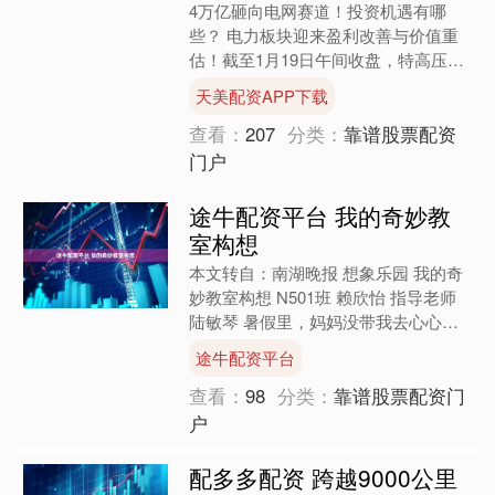
4万亿砸向电网赛道！投资机遇有哪
些？ 电力板块迎来盈利改善与价值重
估！截至1月19日午间收盘，特高压板
块涨超5%，领跑市场。电科院涨超
天美配资APP下载
15%，汉缆股份、大连电瓷....
查看：
207
分类：
靠谱股票配资
门户
途牛配资平台 我的奇妙教
室构想
本文转自：南湖晚报 想象乐园 我的奇
妙教室构想 N501班 赖欣怡 指导老师
陆敏琴 暑假里，妈妈没带我去心心念
念的迪士尼，反倒拉着我去了宁波方
途牛配资平台
特。我原本觉得，....
查看：
98
分类：
靠谱股票配资门
户
配多多配资 跨越9000公里