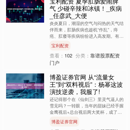
宝利配资 夏季肛肠爱闹脾
气 少碰辛辣和冰镇！_疾病
_任彦武_大便
炎炎夏日，潮湿的空气与闷热的天气结
伴而来，肛肠疾病也趁机“作乱”，痔
疮、肛瘘等疾病纷纷进入高发期。有数
据显示，夏季肛肠疾病的发病率比春秋
宝利配资
季高出30%，其中痔疮、....
查看：
102
分类：
靠谱股票配资
门户
博盈证券官网 从“流量女
王”到“双料视后”：杨幂这波
演技逆袭，我服了!
还记得那个在《仙剑三》里灵气逼人的
雪见吗？一转眼，当年的甜妹已经手握
金鹰视后+总台视后两大奖杯，成了实
打实的‘双料视后’！从2012年到2026
博盈证券官网
年，十四年光阴，....