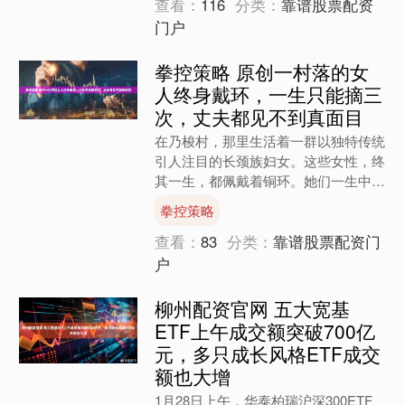
查看：
116
分类：
靠谱股票配资
门户
拳控策略 原创一村落的女
人终身戴环，一生只能摘三
次，丈夫都见不到真面目
在乃梭村，那里生活着一群以独特传统
引人注目的长颈族妇女。这些女性，终
其一生，都佩戴着铜环。她们一生中只
有三次机会可以摘下铜环，而这三次分
拳控策略
别是结婚、生育、以及死亡....
查看：
83
分类：
靠谱股票配资门
户
柳州配资官网 五大宽基
ETF上午成交额突破700亿
元，多只成长风格ETF成交
额也大增
1月28日上午，华泰柏瑞沪深300ETF