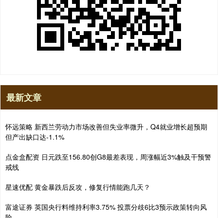
最新文章
怀远策略 新西兰劳动力市场改善但失业率微升，Q4就业增长超预期
但产出缺口达-1.1%
点金盒配资 日元跌至156.80创G8最差表现，周涨幅近3%触及干预警
戒线
星速优配 黄金暴跌后反攻，修复行情能跑几天？
富途证券 英国央行料维持利率3.75% 投票分歧6比3预示政策转向风
险