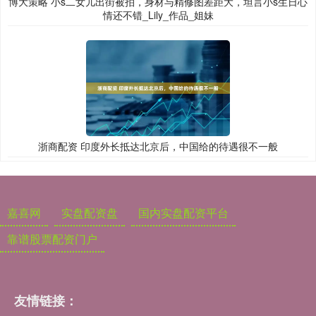
博大策略 小s二女儿出街被拍，身材与精修图差距大，坦言小s生日心
情还不错_Lily_作品_姐妹
浙商配资 印度外长抵达北京后，中国给的待遇很不一般
嘉喜网
实盘配资盘
国内实盘配资平台
靠谱股票配资门户
友情链接：