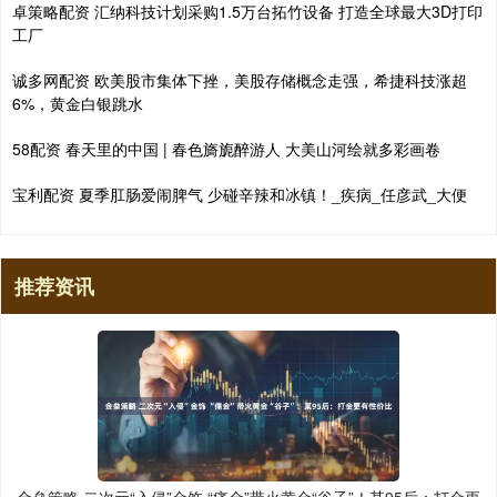
卓策略配资 汇纳科技计划采购1.5万台拓竹设备 打造全球最大3D打印
工厂
诚多网配资 欧美股市集体下挫，美股存储概念走强，希捷科技涨超
6%，黄金白银跳水
58配资 春天里的中国 | 春色旖旎醉游人 大美山河绘就多彩画卷
宝利配资 夏季肛肠爱闹脾气 少碰辛辣和冰镇！_疾病_任彦武_大便
推荐资讯
金垒策略 二次元“入侵”金饰 “痛金”带火黄金“谷子”！某95后：打金更