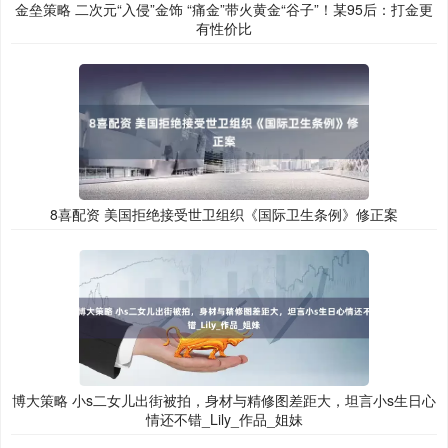
金垒策略 二次元“入侵”金饰 “痛金”带火黄金“谷子”！某95后：打金更
有性价比
8喜配资 美国拒绝接受世卫组织《国际卫生条例》修正案
博大策略 小s二女儿出街被拍，身材与精修图差距大，坦言小s生日心
情还不错_Lily_作品_姐妹