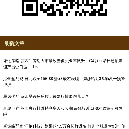
最新文章
怀远策略 新西兰劳动力市场改善但失业率微升，Q4就业增长超预期
但产出缺口达-1.1%
点金盒配资 日元跌至156.80创G8最差表现，周涨幅近3%触及干预警
戒线
星速优配 黄金暴跌后反攻，修复行情能跑几天？
富途证券 英国央行料维持利率3.75% 投票分歧6比3预示政策转向风
险
卓策略配资 汇纳科技计划采购1.5万台拓竹设备 打造全球最大3D打印