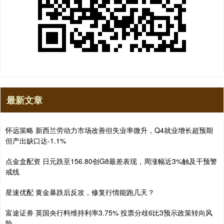
最新文章
怀远策略 新西兰劳动力市场改善但失业率微升，Q4就业增长超预期
但产出缺口达-1.1%
点金盒配资 日元跌至156.80创G8最差表现，周涨幅近3%触及干预警
戒线
星速优配 黄金暴跌后反攻，修复行情能跑几天？
富途证券 英国央行料维持利率3.75% 投票分歧6比3预示政策转向风
险