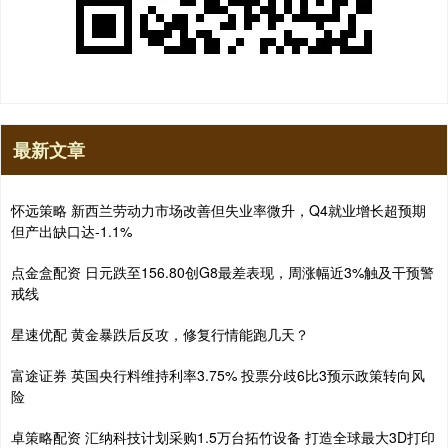
最新文章
怀远策略 新西兰劳动力市场改善但失业率微升，Q4就业增长超预期
但产出缺口达-1.1%
点金盒配资 日元跌至156.80创G8最差表现，周涨幅近3%触及干预警
戒线
星速优配 黄金暴跌后反攻，修复行情能跑几天？
富途证券 英国央行料维持利率3.75% 投票分歧6比3预示政策转向风
险
卓策略配资 汇纳科技计划采购1.5万台拓竹设备 打造全球最大3D打印