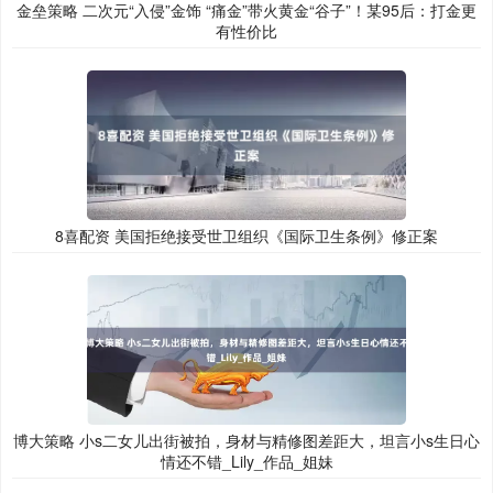
金垒策略 二次元“入侵”金饰 “痛金”带火黄金“谷子”！某95后：打金更
有性价比
8喜配资 美国拒绝接受世卫组织《国际卫生条例》修正案
博大策略 小s二女儿出街被拍，身材与精修图差距大，坦言小s生日心
情还不错_Lily_作品_姐妹