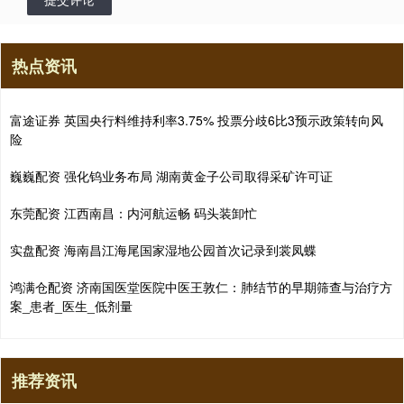
热点资讯
富途证券 英国央行料维持利率3.75% 投票分歧6比3预示政策转向风
险
巍巍配资 强化钨业务布局 湖南黄金子公司取得采矿许可证
东莞配资 江西南昌：内河航运畅 码头装卸忙
实盘配资 海南昌江海尾国家湿地公园首次记录到裳凤蝶
鸿满仓配资 济南国医堂医院中医王敦仁：肺结节的早期筛查与治疗方
案_患者_医生_低剂量
推荐资讯