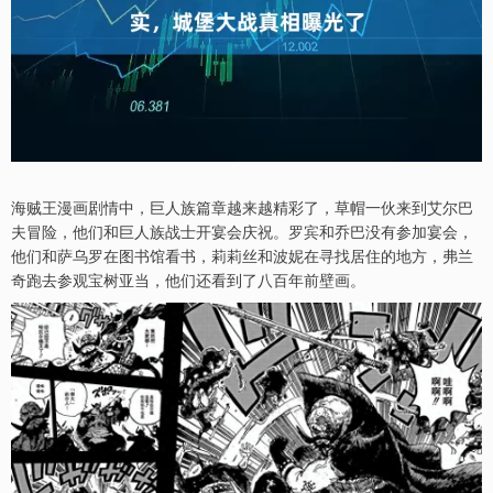
海贼王漫画剧情中，巨人族篇章越来越精彩了，草帽一伙来到艾尔巴
夫冒险，他们和巨人族战士开宴会庆祝。罗宾和乔巴没有参加宴会，
他们和萨乌罗在图书馆看书，莉莉丝和波妮在寻找居住的地方，弗兰
奇跑去参观宝树亚当，他们还看到了八百年前壁画。