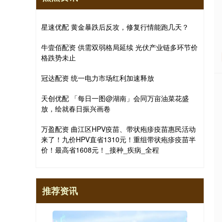
星速优配 黄金暴跌后反攻，修复行情能跑几天？
牛壹佰配资 供需双弱格局延续 光伏产业链多环节价
格跌势未止
冠达配资 统一电力市场红利加速释放
天创优配 「每日一图@湖南」会同万亩油菜花盛
放，绘就春日振兴画卷
万盈配资 曲江区HPV疫苗、带状疱疹疫苗惠民活动
来了！九价HPV直省1310元！重组带状疱疹疫苗半
价！最高省1608元！_接种_疾病_全程
推荐资讯