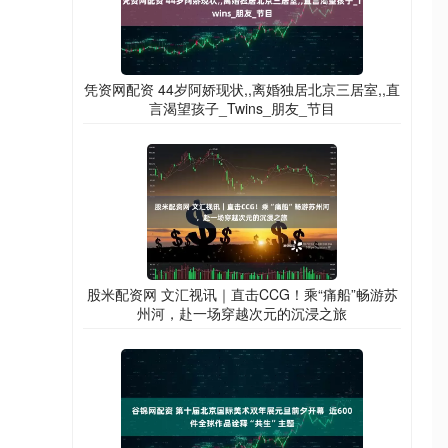
凭资网配资 44岁阿娇现状,,离婚独居北京三居室,,直
言渴望孩子_Twins_朋友_节目
股米配资网 文汇视讯｜直击CCG！乘“痛船”畅游苏
州河，赴一场穿越次元的沉浸之旅