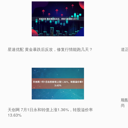
星速优配 黄金暴跌后反攻，修复行情能跑几天？
道
顺配
尚
天创网 7月1日永和转债上涨1.36%，转股溢价率
13.63%